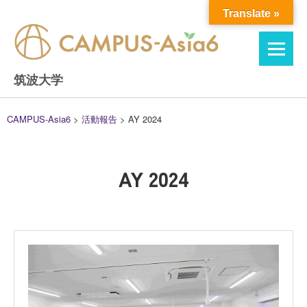
Skip
Translate »
to
content
筑波大学
CAMPUS-Asia6
>
活動報告
>
AY 2024
AY 2024