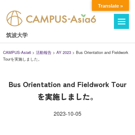
Skip
Translate »
to
content
筑波大学
CAMPUS-Asia6
>
活動報告
>
AY 2023
>
Bus Orientation and Fieldwork
Tourを実施しました。
Bus Orientation and Fieldwork Tour
を実施しました。
2023-10-05