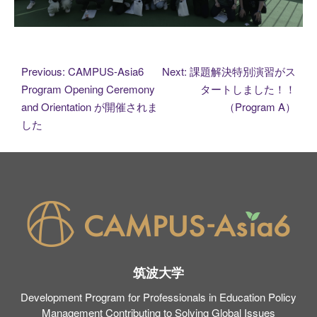
投
Previous:
CAMPUS-Asia6
Next:
課題解決特別演習がス
Program Opening Ceremony
タートしました！！
稿
and Orientation が開催されま
（Program A）
した
ナ
ビ
ゲ
ー
シ
筑波大学
ョ
Development Program for Professionals in Education Policy
Management Contributing to Solving Global Issues