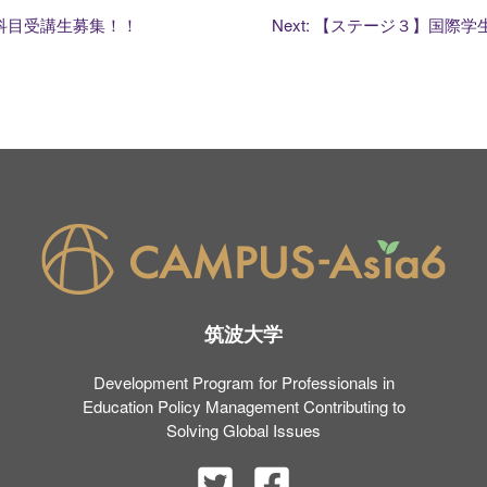
ン科目受講生募集！！
Next:
【ステージ３】国際学生カンフ
筑波大学
Development Program for Professionals in
Education Policy Management Contributing to
Solving Global Issues