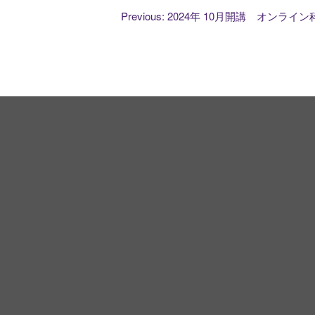
投
Previous:
2024年 10月開講 オンライ
稿
ナ
ビ
ゲ
ー
シ
ョ
ン